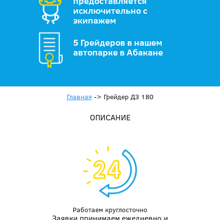
предоставляется
исключительно с
экипажем
5 Грейдеров в нашем
автопарке в Абакане
Главная
->
Грейдер ДЗ 180
ОПИСАНИЕ
Работаем круглосточно
Заявки принимаем ежедневно и