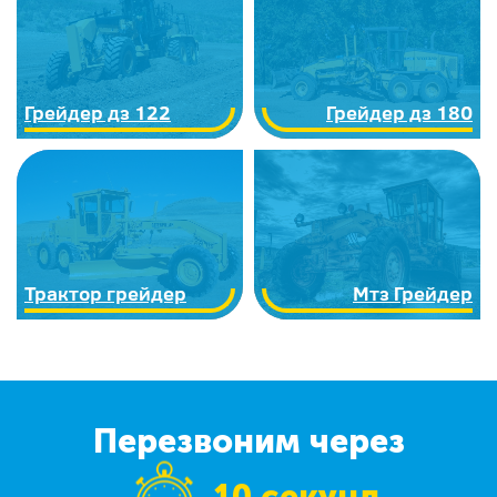
Грейдер дз 122
Грейдер дз 180
Трактор грейдер
Мтз Грейдер
Перезвоним через